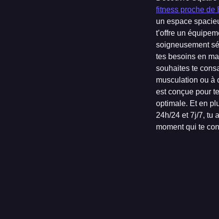
fitness proche de
un espace spacie
t’offre un équipe
soigneusement sél
tes besoins en ma
souhaites te consa
musculation ou à d
est conçue pour t
optimale. Et en pl
24h/24 et 7j/7, tu a
moment qui te con