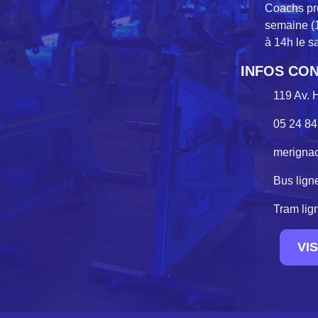
Coachs pr
semaine (1
à 14h le 
INFOS CON
119 Av. 
05 24 84
merigna
Bus lign
Tram lig
VI