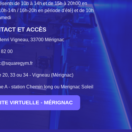
ésents de 10h à 14h et de 15h à 20h00 en
0h-14h / 16h-20h en période d'été) et de 10h
samedi
TACT ET ACCÈS
Henri Vigneau, 33700 Mérignac
 82 00
c@squaregym.fr
e 20, 33 ou 34 - Vigneau (Mérignac)
ne A - station Chemin long ou Merignac Soleil
SITE VIRTUELLE - MÉRIGNAC