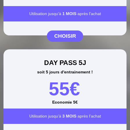
Utilisation jusqu'à
1 MOIS
après l'achat
CHOISIR
DAY PASS 5J
soit 5 jours d'entrainement !
55€
Economie 5€
Utilisation jusqu'à
3 MOIS
après l'achat