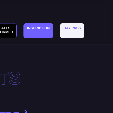
LATES
INSCRIPTION
DAY PASS
FORMER
TS
G