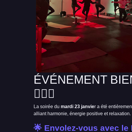
ÉVÉNEMENT BIE
🧘🏻‍♀️
La soirée du
mardi 23 janvie
r a été entièreme
alliant harmonie, énergie positive et relaxation.
🌟 Envolez-vous avec le