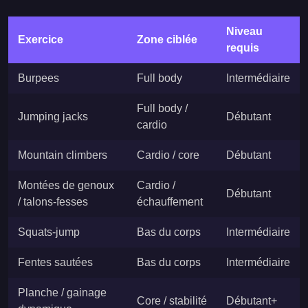
Niveau
Exercice
Zone ciblée
requis
Burpees
Full body
Intermédiaire
Full body /
Jumping jacks
Débutant
cardio
Mountain climbers
Cardio / core
Débutant
Montées de genoux
Cardio /
Débutant
/ talons-fesses
échauffement
Squats-jump
Bas du corps
Intermédiaire
Fentes sautées
Bas du corps
Intermédiaire
Planche / gainage
Core / stabilité
Débutant+